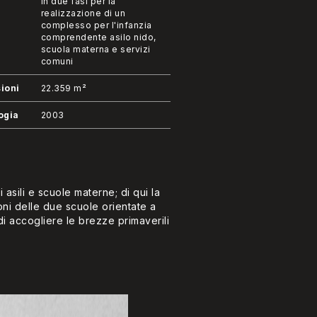
in due fasi per la
realizzazione di un
complesso per l'infanzia
comprendente asilo nido,
scuola materna e servizi
comuni
ioni
22.359 m²
ogia
2003
asili e scuole materne; di qui la
oni delle due scuole orientate a
di accogliere le brezze primaverili