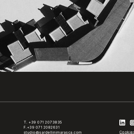
T. +39 071 2073835
F.+39 071 2082631
Cookie
studio@sardellinimarasca.com