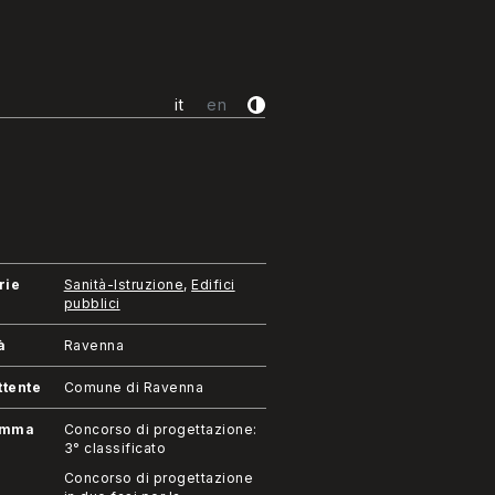
it
en
rie
Sanità-Istruzione
,
Edifici
pubblici
à
Ravenna
tente
Comune di Ravenna
amma
Concorso di progettazione:
3° classificato
Concorso di progettazione