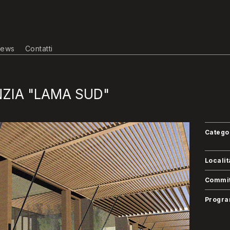
ews
Contatti
ZIA "LAMA SUD"
Catego
Localit
Commit
Progr