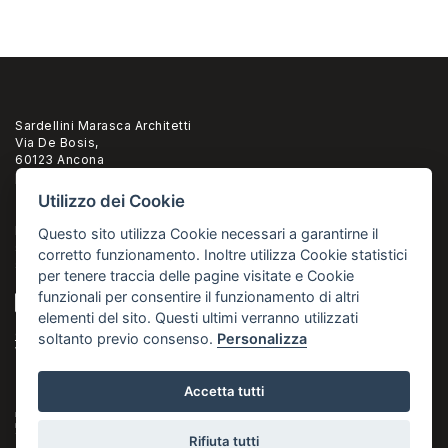
Sardellini Marasca Architetti
Via De Bosis,
60123 Ancona
pi 02294960428
Utilizzo dei Cookie
T. +39 071 2073835
F.+39 071 2082631
Questo sito utilizza Cookie necessari a garantirne il
studio@sardellinimarasca.com
corretto funzionamento. Inoltre utilizza Cookie statistici
sardellinimarasca@pec.it
per tenere traccia delle pagine visitate e Cookie
funzionali per consentire il funzionamento di altri
elementi del sito. Questi ultimi verranno utilizzati
Cookies
soltanto previo consenso.
Personalizza
Webdesign:
m_cingolani
-
v_pandico
Accetta tutti
La riproduzione di tutte le fotografie e dei testi di questo sito è vietata. Le immagini fotografiche ed i testi non
possono essere riprodotti elettronicamente o digitalmente, non possono essere archiviate né trasmesse in alcuna
forma e con alcun mezzo.
Rifiuta tutti