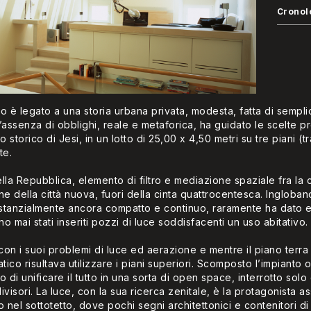
Cronol
o è legato a una storia urbana privata, modesta, fatta di sempl
assenza di obblighi, reale e metaforica, ha guidato le scelte pr
storico di Jesi, in un lotto di 25,00 x 4,50 metri su tre piani (tr
te.
ella Repubblica, elemento di filtro e mediazione spaziale fra la 
ne della città nuova, fuori della cinta quattrocentesca. Ingloban
 sostanzialmente ancora compatto e continuo, raramente ha dato e
 mai stati inseriti pozzi di luce soddisfacenti un uso abitativo.
oi con i suoi problemi di luce ed aerazione e mentre il piano ter
ico risultava utilizzare i piani superiori. Scomposto l’impianto o
to di unificare il tutto in una sorta di open space, interrotto solo
ivisori. La luce, con la sua ricerca zenitale, è la protagonista 
 nel sottotetto, dove pochi segni architettonici e contenitori d