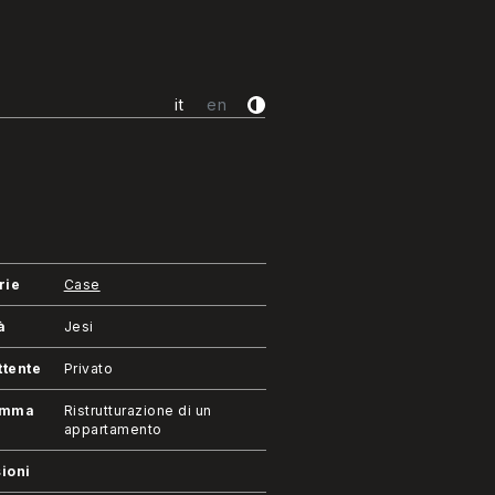
it
en
rie
Case
à
Jesi
tente
Privato
amma
Ristrutturazione di un
appartamento
ioni