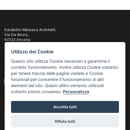
Sardellini Marasca Architetti
Via De Bosis,
60123 Ancona
pi 02294960428
Utilizzo dei Cookie
T. +39 071 2073835
F.+39 071 2082631
Questo sito utilizza Cookie necessari a garantirne il
studio@sardellinimarasca.com
corretto funzionamento. Inoltre utilizza Cookie statistici
sardellinimarasca@pec.it
per tenere traccia delle pagine visitate e Cookie
funzionali per consentire il funzionamento di altri
elementi del sito. Questi ultimi verranno utilizzati
Cookies
soltanto previo consenso.
Personalizza
Webdesign:
m_cingolani
-
v_pandico
Accetta tutti
La riproduzione di tutte le fotografie e dei testi di questo sito è vietata. Le immagini fotografiche ed i testi non
possono essere riprodotti elettronicamente o digitalmente, non possono essere archiviate né trasmesse in alcuna
forma e con alcun mezzo.
Rifiuta tutti