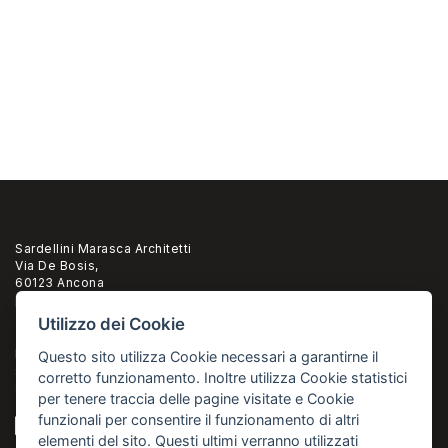
Sardellini Marasca Architetti
Via De Bosis,
60123 Ancona
pi 02294960428
Utilizzo dei Cookie
T. +39 071 2073835
F.+39 071 2082631
Questo sito utilizza Cookie necessari a garantirne il
studio@sardellinimarasca.com
corretto funzionamento. Inoltre utilizza Cookie statistici
sardellinimarasca@pec.it
per tenere traccia delle pagine visitate e Cookie
funzionali per consentire il funzionamento di altri
elementi del sito. Questi ultimi verranno utilizzati