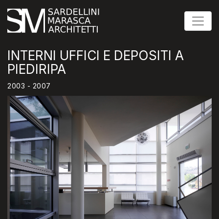
Toggle
INTERNI UFFICI E DEPOSITI A
PIEDIRIPA
2003 - 2007