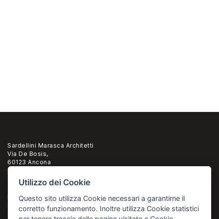
Sardellini Marasca Architetti
Via De Bosis,
60123 Ancona
pi 02294960428
Utilizzo dei Cookie
T. +39 071 2073835
F.+39 071 2082631
Questo sito utilizza Cookie necessari a garantirne il
studio@sardellinimarasca.com
corretto funzionamento. Inoltre utilizza Cookie statistici
sardellinimarasca@pec.it
per tenere traccia delle pagine visitate e Cookie